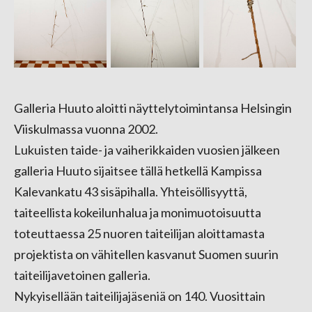
Galleria Huuto aloitti näyttelytoimintansa Helsingin
Viiskulmassa vuonna 2002.
Lukuisten taide- ja vaiherikkaiden vuosien jälkeen
galleria Huuto sijaitsee tällä hetkellä Kampissa
Kalevankatu 43 sisäpihalla. Yhteisöllisyyttä,
taiteellista kokeilunhalua ja monimuotoisuutta
toteuttaessa 25 nuoren taiteilijan aloittamasta
projektista on vähitellen kasvanut Suomen suurin
taiteilijavetoinen galleria.
Nykyisellään taiteilijajäseniä on 140. Vuosittain