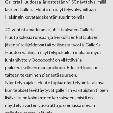
Galleria Huudossa järjestetään yli 50 näyttelyä, millä
laskien Galleria Huuto on näyttelyvolyymiltään
Helsingin kuvataidekentän suurin toimija.
20-vuotista matkaansa juhlistaakseen Galleria
Huuto kokoaa runsaan ja herkullisen kattauksen
jäsentaiteilijoidensa taiteellisesta työstä. Galleria
Huudon vaaliman näyttelypolitiikan mukaan myös
juhlanäyttely Oooooooh! on yllättävä ja
poikkeuksellisen monipuolinen. Edustettuina on
taiteen tekeminen pienestä suureen.
Näyttelyn ajaksi Huuto tuplaa näyttelypinta-alansa,
kun teokset levittäytyvät gallerian vakituisten tilojen
lisäksi talon kolmanteen kerrokseen, mistä on
näyttelyä varten vuokrattu jo olemassa olevan
gallerian verran lisätiloja.